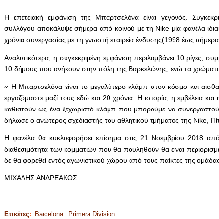
Η επετειακή εμφάνιση της Μπαρτσελόνα είναι γεγονός. Συγκεκρι
συλλόγου αποκάλυψε σήμερα από κοινού με τη Nike μία φανέλα ιδια
χρόνια συνεργασίας με τη γνωστή εταιρεία ένδυσης(1998 έως σήμερα
Αναλυτικότερα, η συγκεκριμένη εμφάνιση περιλαμβάνει 10 ρίγες, συ
10 δήμους που ανήκουν στην πόλη της Βαρκελώνης, ενώ τα χρώματα 
« Η Μπαρτσελόνα είναι το μεγαλύτερο κλάμπ στον κόσμο και αισθα
εργαζόμαστε μαζί τους εδώ και 20 χρόνια
Η ιστορία, η εμβέλεια κα
.
καθιστούν ως ένα ξεχωριστό κλάμπ που μπορούμε να συνεργαστούμ
δήλωσε ο ανώτερος σχεδιαστής του αθλητικού τμήματος της Nike, Πί
Η φανέλα θα κυκλοφορήσει επίσημα στις 21 Νοεμβρίου 2018 από
διαθεσιμότητα των κομματιών που θα πουληθούν θα είναι περιορισμέ
δε θα φορεθεί εντός αγωνιστικού χώρου από τους παίκτες της ομάδας
ΜΙΧΑΛΗΣ ΑΝΔΡΕΑΚΟΣ
Ετικέτες
:
Barcelona
|
Primera Division.