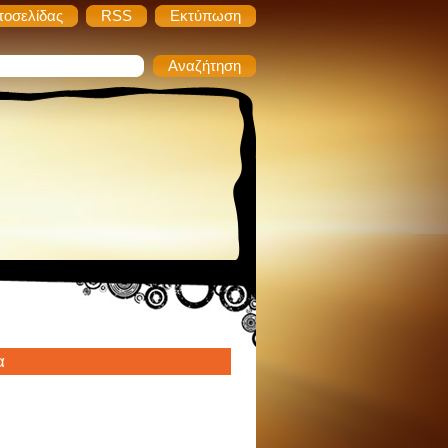
τοσελίδας
RSS
Εκτύπωση
α