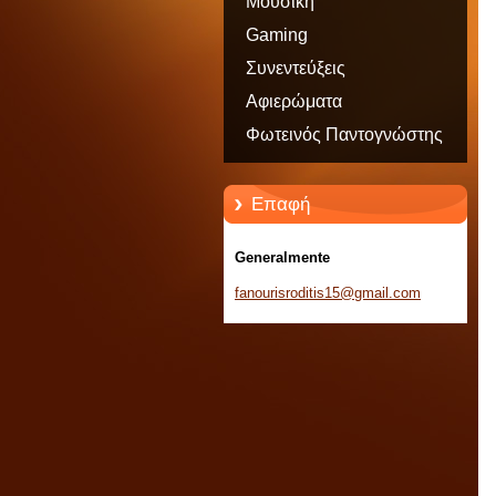
Μουσική
Gaming
Συνεντεύξεις
Αφιερώματα
Φωτεινός Παντογνώστης
Επαφή
Generalmente
fanouris
roditis1
5@gmail.
com