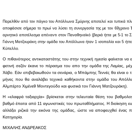
Παρελθόν από τον πάγκο του Απόλλωνα Σμύρνης αποτελεί και τυπικά πλέ
αποφάσισε σήμερα το πρωί να λύσει τη συνεργασία της με τον 69χρονο 
αρνητικό αποτέλεσμα απέναντι στον Παναθηναϊκό (βαριά ήττα με 5-1 το 
Γιάννη Ματζουράκη στην ομάδα του Απόλλωνα ήταν 1 ισοπαλία και 5 ήττε
Κύπελλο.
Ο πιθανότερος αντικαταστάτης του στην τεχνική ηγεσία φαίνεται να 
φετινή σεζόν έκανε το πέρασμα του απο την ομάδα της Λαμίας, μέ
Χάβο. Εάν επιβεβαιωθούν τα σενάρια, ο Μπάμπης Τεννές θα είναι ο 
μήνες που θα αναλάβει τεχνικά καθήκοντα στην ομάδα του Απόλλω
Αλμπέρτο Χιμένεθ Μοντεγούδο και φυσικά τον Γιάννη Ματζουράκη).
Η «ελαφρά ταξιαρχία» βρίσκεται στην τελευταία θέση του βαθμολο
βαθμό έπειτα από 11 αγωνιστικές του πρωταθλήματος. Η διοίκηση ε
αλλάξει ριζικά την εικόνα της ομάδας, ώστε να αποφευχθεί ένας 
Κατηγορία.
ΜΙΧΑΛΗΣ ΑΝΔΡΕΑΚΟΣ