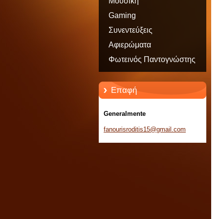
Μουσική
Gaming
Συνεντεύξεις
Αφιερώματα
Φωτεινός Παντογνώστης
Επαφή
Generalmente
fanouris
roditis1
5@gmail.
com