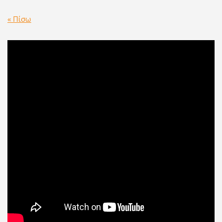
« Πίσω