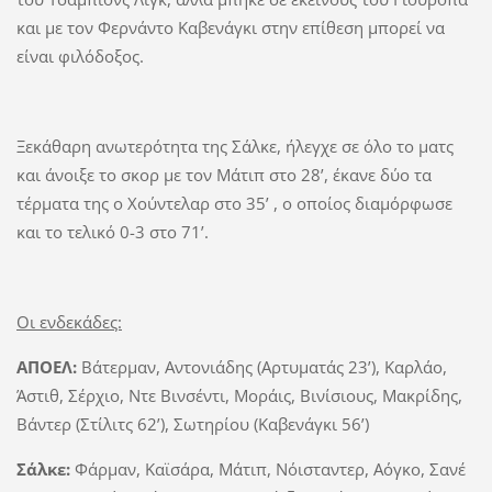
και με τον Φερνάντο Καβενάγκι στην επίθεση μπορεί να
είναι φιλόδοξος.
Ξεκάθαρη ανωτερότητα της Σάλκε, ήλεγχε σε όλο το ματς
και άνοιξε το σκορ με τον Μάτιπ στο 28’, έκανε δύο τα
τέρματα της ο Χούντελαρ στο 35’ , ο οποίος διαμόρφωσε
και το τελικό 0-3 στο 71’.
Οι ενδεκάδες:
ΑΠΟΕΛ:
Βάτερμαν, Αντονιάδης (Αρτυματάς 23’), Καρλάο,
Άστιθ, Σέρχιο, Ντε Βινσέντι, Μοράις, Βινίσιους, Μακρίδης,
Βάντερ (Στίλιτς 62’), Σωτηρίου (Καβενάγκι 56’)
Σάλκε:
Φάρμαν, Καϊσάρα, Μάτιπ, Νόισταντερ, Αόγκο, Σανέ