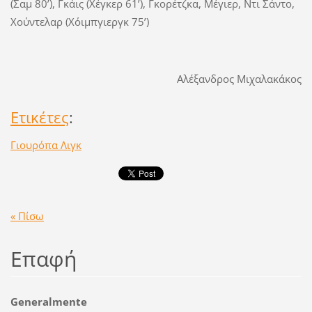
(Σαμ 80’), Γκάις (Χέγκερ 61’), Γκορέτζκα, Μέγιερ, Ντι Σάντο,
Χούντελαρ (Χόιμπγιεργκ 75’)
Αλέξανδρος Μιχαλακάκος
Ετικέτες
:
Γιουρόπα Λιγκ
« Πίσω
Επαφή
Generalmente