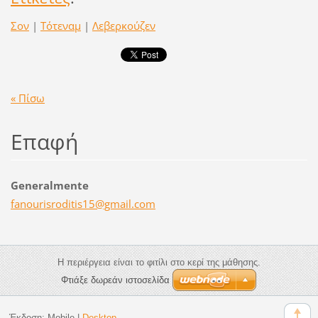
Σον
|
Τότεναμ
|
Λεβερκούζεν
« Πίσω
Επαφή
Generalmente
fanouris
roditis1
5@gmail.
com
Η περιέργεια είναι το φιτίλι στο κερί της μάθησης.
Φτιάξε δωρεάν ιστοσελίδα
Έκδοση:
Mobile
|
Desktop