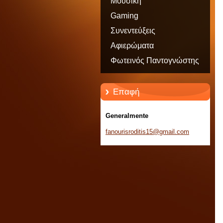
Μουσική
Gaming
Συνεντεύξεις
Αφιερώματα
Φωτεινός Παντογνώστης
Επαφή
Generalmente
fanouris
roditis1
5@gmail.
com