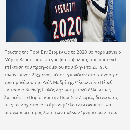
Πάικτης της Παρί Σεν Ζερμέν ως το 2020 θα παραμείνει ο
Μάρκο Βεράτι που υπέγραψε συμβόλαιο, που αποτελεί
επέκταση του προηγούμενου που έληγε το 2019. Ο
ταλαντούχος 23χρονος μέσος βρισκόταν στο στόχαστρο
του προέδρου της Ρεάλ Μαδρίτης, Φλορεντίνο Πέρεθ
ωστόσο ο διεθνής Ιταλός δήλωσε μεταξύ άλλων πως
λατρεύει το Παρίσι και την Παρί Σεν Ζερμέν, δείχνοντας
πως τουλάχιστον στο άμεσο μέλλον δεν σκοπεύει να
αποχωρήσει, προς λύπη των πολλών ‘’μνηστήρων’’ του.