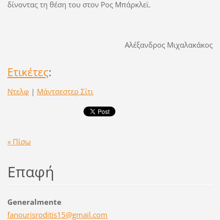
δίνοντας τη θέση του στον Ρος Μπάρκλεϊ.
Αλέξανδρος Μιχαλακάκος
Ετικέτες
:
Ντελφ
|
Μάντσεστερ Σίτι
« Πίσω
Επαφή
Generalmente
fanouris
roditis1
5@gmail.
com