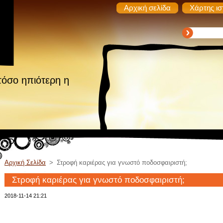
Αρχική σελίδα
Χάρτης ισ
τόσο ηπιότερη η
Αρχική Σελίδα
>
Στροφή καριέρας για γνωστό ποδοσφαιριστή;
Στροφή καριέρας για γνωστό ποδοσφαιριστή;
2018-11-14 21:21