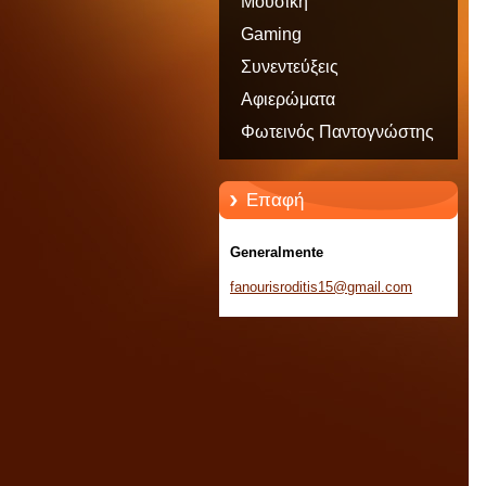
Μουσική
Gaming
Συνεντεύξεις
Αφιερώματα
Φωτεινός Παντογνώστης
Επαφή
Generalmente
fanouris
roditis1
5@gmail.
com