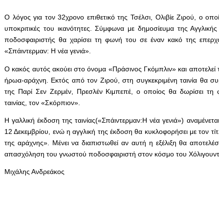
Ο λόγος για τον 32χρονο επιθετικό της Τσέλσι, Ολιβίε Ζιρού, ο οποί
υποκριτικές του ικανότητες. Σύμφωνα με δημοσίευμα της Αγγλικής
ποδοσφαιριστής θα χαρίσει τη φωνή του σε έναν κακό της επερχό
«Σπάιντερμαν: Η νέα γενιά».
Ο κακός αυτός ακούει στο όνομα «Πράσινος Γκόμπλιν» και αποτελεί 
ήρωα-αράχνη. Εκτός από τον Ζιρού, στη συγκεκριμένη ταινία θα συ
της Παρί Σεν Ζερμέν, Πρεσλέν Κιμπεπέ, ο οποίος θα δωρίσει τη
ταινίας, τον «Σκόρπιον».
Η γαλλική έκδοση της ταινίας(«Σπάιντερμαν:Η νέα γενιά») αναμένετ
12 Δεκεμβρίου, ενώ η αγγλική της έκδοση θα κυκλοφορήσει με τον τ
της αράχνης». Μένει να διαπιστωθεί αν αυτή η εξέλιξη θα αποτελέσ
απασχόληση του γνωστού ποδοσφαιριστή στον κόσμο του Χόλιγουντ
Μιχάλης Ανδρεάκος