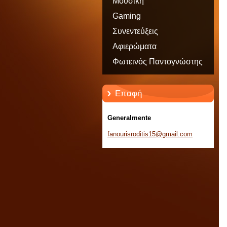
Μουσική
Gaming
Συνεντεύξεις
Αφιερώματα
Φωτεινός Παντογνώστης
Επαφή
Generalmente
fanouris
roditis1
5@gmail.
com