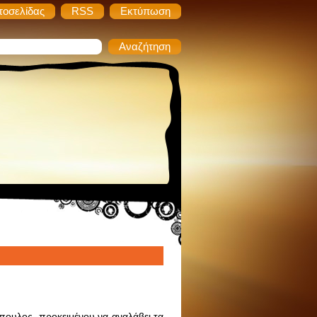
τοσελίδας
RSS
Εκτύπωση
πουλος, προκειμένου να αναλάβει τα