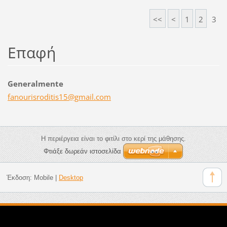
<<
<
1
2
3
Επαφή
Generalmente
fanouris
roditis1
5@gmail.
com
Η περιέργεια είναι το φιτίλι στο κερί της μάθησης.
Φτιάξε δωρεάν ιστοσελίδα
Έκδοση:
Mobile
|
Desktop