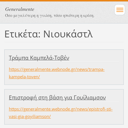
Generalmente
Όσο μεγαλύτερη η γνώση, τόσο ηπιότερη η κρίση.
Ετικέτα: Νιουκάστλ
Τράμπα Καμπελά-Τοβέν
https://generalmente.webnode.gr/news/trampa-
kampela-toven/
Επιστροφή στη βάση για Γουίλιαμσον
https://generalmente.webnode.gr/news/epistrofi-sti-
vasi-gia-goyiliamson/