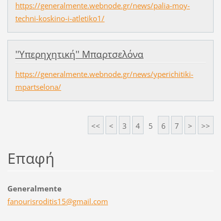
https://generalmente.webnode.gr/news/palia-moy-
techni-koskino-i-atletiko1/
''Υπερηχητική'' Μπαρτσελόνα
https://generalmente.webnode.gr/news/yperichitiki-
mpartselona/
<<
<
3
4
5
6
7
>
>>
Επαφή
Generalmente
fanouris
roditis1
5@gmail.
com