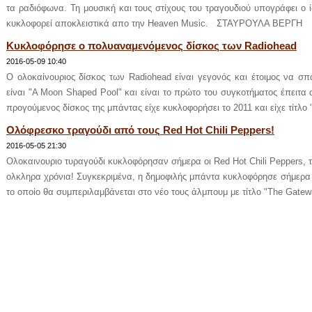
τα ραδιόφωνα. Τη μουσική και τους στίχους του τραγουδιού υπογράφει ο ί
κυκλοφορεί αποκλειστικά απο την Heaven Music. ΣΤΑΥΡΟΥΛΑ ΒΕΡΓΗ
Κυκλοφόρησε ο πολυαναμενόμενος δίσκος των Radiohead
2016-05-09 10:40
Ο ολοκαίνουριος δίσκος των Radiohead είναι γεγονός και έτοιμος να σπ
είναι "A Moon Shaped Pool" και είναι το πρώτο του συγκοτήματος έπειτα 
προγούμενος δίσκος της μπάντας είχε κυκλοφορήσει το 2011 και είχε τίτλο "
Ολόφρεσκο τραγούδι από τους Red Hot Chili Peppers!
2016-05-05 21:30
Ολοκαινουριο τυραγούδι κυκλοφόρησαν σήμερα οι Red Hot Chili Peppers, τ
ολκληρα χρόνια! Συγκεκριμένα, η δημοφιλής μπάντα κυκλοφόρησε σήμερα το
το οποίο θα συμπεριλαμβάνεται στο νέο τους άλμπουμ με τίτλο "The Gatewa