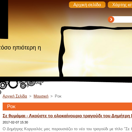
Αρχική σελίδα
Χάρτης ισ
τόσο ηπιότερη η
Αρχική Σελίδα
>
Μουσική
>
Ροκ
Ροκ
Σε θυμάμαι - Ακούστε το ολοκαίνουριο τραγούδι του Δημήτρη
2017-02-07 15:30
Ο Δημήτρης Κοργιαλάς μας παρουσιάζει το νέο του τραγούδι με τίτλο "Σε θ