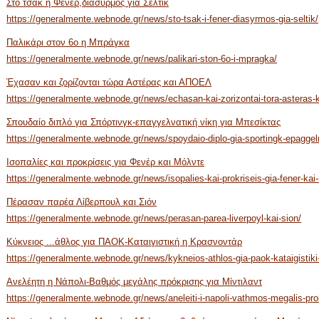
Στο τσακ η Φενέρ,διασυρμός για Σέλτικ
https://generalmente.webnode.gr/news/sto-tsak-i-fener-diasyrmos-gia-seltik/
Παλικάρι στον 6ο η Μπράγκα
https://generalmente.webnode.gr/news/palikari-ston-6o-i-mpragka/
Έχασαν και ζορίζονται τώρα Αστέρας και ΑΠΟΕΛ
https://generalmente.webnode.gr/news/echasan-kai-zorizontai-tora-asteras-k
Σπουδαίο διπλό για Σπόρτινγκ-επαγγελνατική νίκη για Μπεσίκτας
https://generalmente.webnode.gr/news/spoydaio-diplo-gia-sportingk-epaggeln
Ισοπαλίες και προκρίσεις για Φενέρ και Μόλντε
https://generalmente.webnode.gr/news/isopalies-kai-prokriseis-gia-fener-kai
Πέρασαν παρέα Λίβερπουλ και Σιόν
https://generalmente.webnode.gr/news/perasan-parea-liverpoyl-kai-sion/
Κύκνειος ...άθλος για ΠΑΟΚ-Καταιγιστική η Κρασνοντάρ
https://generalmente.webnode.gr/news/kykneios-athlos-gia-paok-kataigistiki-
Ανελέητη η Νάπολι-Βαθμός μεγάλης πρόκρισης για Μίντιλαντ
https://generalmente.webnode.gr/news/aneleiti-i-napoli-vathmos-megalis-prokr