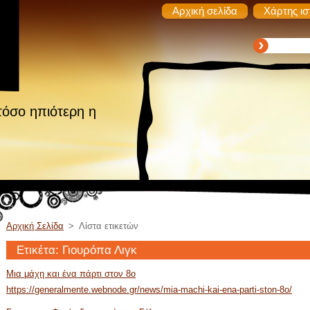
Αρχική σελίδα
Χάρτης ισ
τόσο ηπιότερη η
Αρχική Σελίδα
>
Λίστα ετικετών
Ετικέτα: Γιουρόπα Λιγκ
Μια μάχη και ένα πάρτι στον 8ο
https://generalmente.webnode.gr/news/mia-machi-kai-ena-parti-ston-8o/