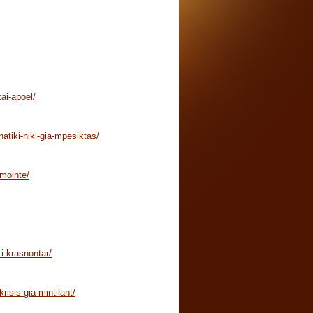
ai-apoel/
atiki-niki-gia-mpesiktas/
-molnte/
i-krasnontar/
isis-gia-mintilant/