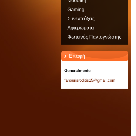
Μουσική
Gaming
Συνεντεύξεις
Αφιερώματα
Φωτεινός Παντογνώστης
Επαφή
Generalmente
fanouris
roditis1
5@gmail.
com