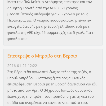
Μετά τον Πολ Κεϊτά, ο Ατρόμητος απέκτησε και τον
Δημήτρη Γροντή από την ΑΕΚ. O 21χρονος
μεσοεπιθετικός υπέγραψε για 2,5 χρόνια με τους
Περιστεριώτες. Ο νεαρός ποδοσφαιριστής είναι εν
ενεργεία διεθνής με την Εθνική Ελπίδων, ενώ με τη
φανέλα της ΑΕΚ είχε 45 συμμετοχές και 5 γκολ. Για τη
φανέλα του...
Επέστρεψε ο Μπράβο στη Βέροια
2016-01-21 12:22
Στη Βέροια θα αγωνιστεί έως το τέλος της σεζόν, ο
Ραούλ Μπράβο. Ο Ισπανός έμπειρος αμυντικός
επιστρέφει στη Βέροια με τη μορφή δανεισμού για έξι
μήνες από τον Άρη. Ο 34χρονος Ισπανός αμυντικός
έκανε χθες την πρώτη του προπόνηση με τη νέα του
ομάδα και αναμένετε να κάνει το ντεμπούτο του,