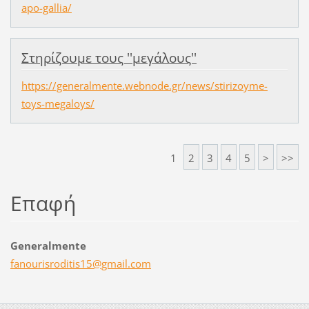
apo-gallia/
Στηρίζουμε τους ''μεγάλους''
https://generalmente.webnode.gr/news/stirizoyme-
toys-megaloys/
1
2
3
4
5
>
>>
Επαφή
Generalmente
fanouris
roditis1
5@gmail.
com