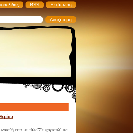
τοσελίδας
RSS
Εκτύπωση
θερίου
ναισθήματα με τίτλο"Σ'ευχαριστώ" και