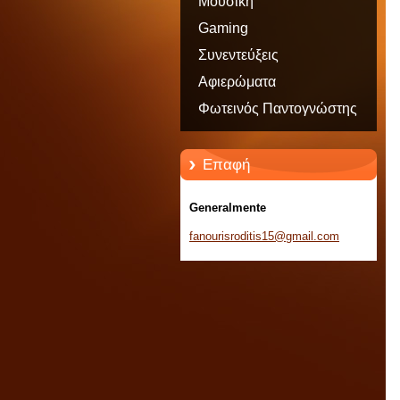
Μουσική
Gaming
Συνεντεύξεις
Αφιερώματα
Φωτεινός Παντογνώστης
Επαφή
Generalmente
fanouris
roditis1
5@gmail.
com